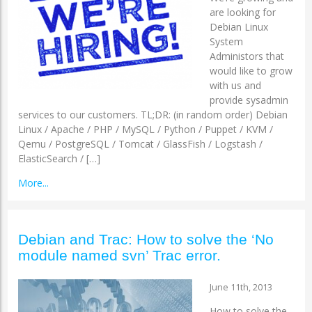
are looking for
Debian Linux
System
Administors that
would like to grow
with us and
provide sysadmin
services to our customers. TL;DR: (in random order) Debian
Linux / Apache / PHP / MySQL / Python / Puppet / KVM /
Qemu / PostgreSQL / Tomcat / GlassFish / Logstash /
ElasticSearch / […]
More...
Debian and Trac: How to solve the ‘No
module named svn’ Trac error.
June 11th, 2013
How to solve the