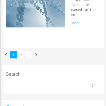
‘No module
named svn’ Trac
error.
More...
chevron_left
chevron_right
1
2
3
Search