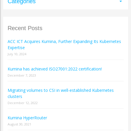
Categories
arrow_drop_down
Recent Posts
ACC ICT Acquires Kumina, Further Expanding Its Kubernetes
Expertise
July 10, 2024
Kumina has achieved ISO27001:2022 certification!
December 7, 2023
Migrating volumes to CSI in well-established Kubernetes
clusters
December 12, 2022
Kumina HyperRouter
August 30, 2021