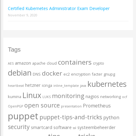
Certified Kubernetes Administrator Exam Developer
November 9, 2020
Tags
containers
amazon
apache
cloud
crypto
AES
debian
docker
DNS
ec2
encryption
facter
gnupg
kubernetes
hetzner
icinga
heartbeat
inline_template
java
Linux
monitoring
nagios
kumina
networking
LUKS
ocf
open source
Prometheus
OpenPGP
presentation
puppet
puppet-tips-and-tricks
python
security
smartcard
software
systeembeheerder
ssl