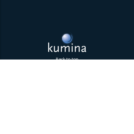
Back to top
Parklaan 85 | 5613 BB Eindhoven | The Netherlands | +31
(0)40 747 00 10 | info@kumina.nl
|
privacy and cookie policy