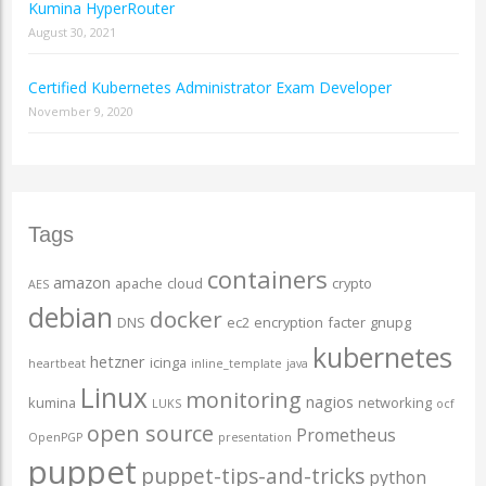
Kumina HyperRouter
August 30, 2021
Certified Kubernetes Administrator Exam Developer
November 9, 2020
Tags
containers
amazon
apache
cloud
crypto
AES
debian
docker
DNS
ec2
encryption
facter
gnupg
kubernetes
hetzner
icinga
heartbeat
inline_template
java
Linux
monitoring
nagios
kumina
networking
LUKS
ocf
open source
Prometheus
OpenPGP
presentation
puppet
puppet-tips-and-tricks
python