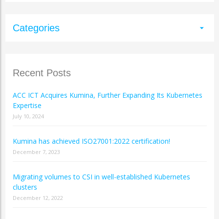
Categories
arrow_drop_down
Recent Posts
ACC ICT Acquires Kumina, Further Expanding Its Kubernetes
Expertise
July 10, 2024
Kumina has achieved ISO27001:2022 certification!
December 7, 2023
Migrating volumes to CSI in well-established Kubernetes
clusters
December 12, 2022