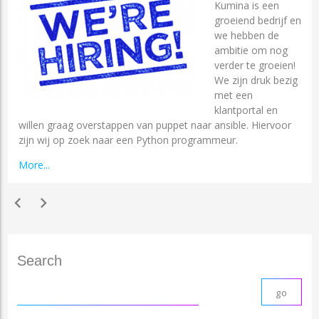
Kumina is een
groeiend bedrijf en
we hebben de
ambitie om nog
verder te groeien!
We zijn druk bezig
met een
klantportal en
willen graag overstappen van puppet naar ansible. Hiervoor
zijn wij op zoek naar een Python programmeur.
More...
chevron_left
chevron_right
Search