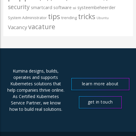
security
smartcard
software
systeembeheerder
ssl
tips
tricks
System Administrator
trending
Ubuntu
vacature
Vacancy
Kumina designs, builds,
operates and supports
learn more about
Kubernetes solutions that
help companies thrive online.
us
As Certified Kubernetes
get in touch
Service Partner, we know
how to build real solutions.