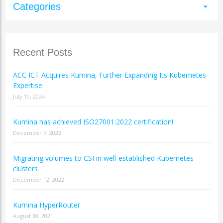
Categories
arrow_drop_down
Recent Posts
ACC ICT Acquires Kumina, Further Expanding Its Kubernetes
Expertise
July 10, 2024
Kumina has achieved ISO27001:2022 certification!
December 7, 2023
Migrating volumes to CSI in well-established Kubernetes
clusters
December 12, 2022
Kumina HyperRouter
August 30, 2021