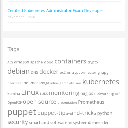
Certified Kubernetes Administrator Exam Developer
November 9, 2020
Tags
containers
amazon
apache
cloud
crypto
AES
debian
docker
DNS
ec2
encryption
facter
gnupg
kubernetes
hetzner
icinga
heartbeat
inline_template
java
Linux
monitoring
nagios
kumina
networking
LUKS
ocf
open source
Prometheus
OpenPGP
presentation
puppet
puppet-tips-and-tricks
python
security
smartcard
software
systeembeheerder
ssl